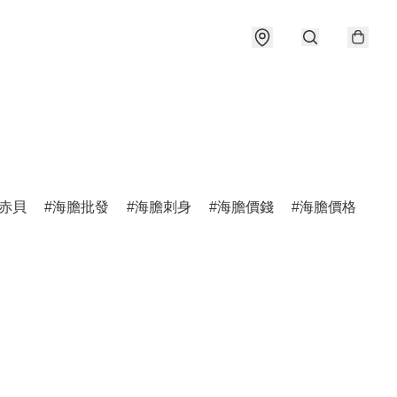
赤貝
海膽批發
海膽刺身
海膽價錢
海膽價格
日