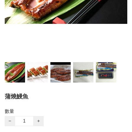
蒲燒鰻魚
數量
−
+