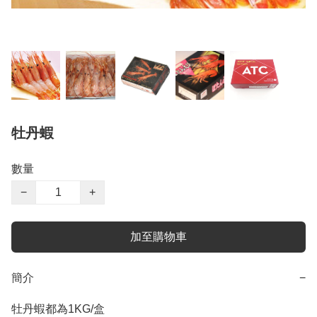
牡丹蝦
數量
−
+
加至購物車
簡介
−
牡丹蝦都為1KG/盒
