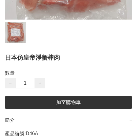
日本仿皇帝淨蟹棒肉
數量
−
+
加至購物車
簡介
−
產品編號:D46A 
