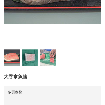
大吞拿魚腩
多買多慳